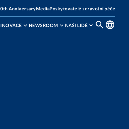
0th Anniversary
Media
Poskytovatelé zdravotní péče​​
 INOVACE
NEWSROOM
NAŠI LIDÉ