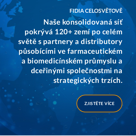
FIDIA CELOSVĚTOVĚ
Naše konsolidovaná síť
pokrývá 120+ zemí po celém
světě s partnery a distributory
působícími ve farmaceutickém
a biomedicínském průmyslu a
dceřinými společnostmi na
strategických trzích.
ZJISTĚTE VÍCE