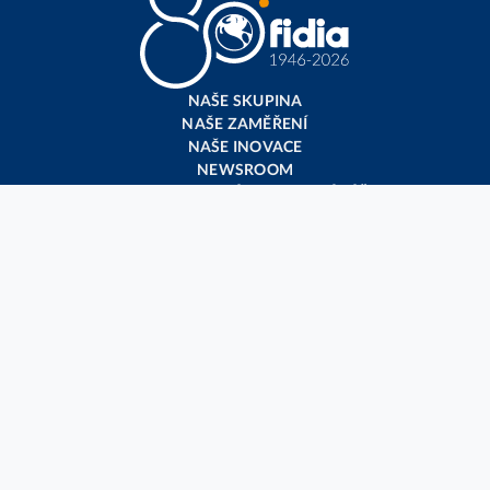
NAŠE SKUPINA
NAŠE ZAMĚŘENÍ
NAŠE INOVACE
NEWSROOM
POSKYTOVATELÉ ZDRAVOTNÍ PÉČE​​
MEDIA GALLERY
FARMAKOVIGILANCE
KONTAKTY
Sledujte nás
Fidia Pharma CZ s.r.o.
–
V Parku 2326/18
–
148 00 Praha 4 –
Chodov
–
Czech Republic
Telefon: +420 244 911 888 – IČ: 41196074 – DIČ: CZ41196074