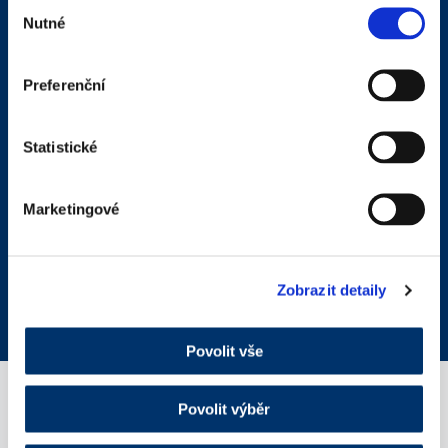
Výběr
Nutné
souhlasu
Preferenční
Statistické
Marketingové
Chilly intima pH 3,5 200ml
Zobrazit detaily
Kosmetika
Povolit vše
Povolit výběr