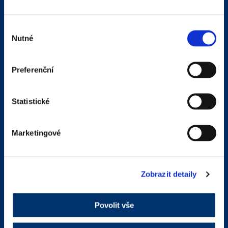
Výběr
Nutné
souhlasu
Preferenční
Statistické
Marketingové
Zadní
Zobrazit detaily
Zdravotnický prostředek
HYALO4 ADHESIVE FOAM
Povolit vše
BORDER LITE