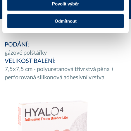
Povolit výběr
Odmítnout
PODÁNÍ:
gázové polštářky
VELIKOST BALENÍ:
7,5x7,5 cm - polyuretanová třívrstvá pěna +
perforovaná silikonová adhesivní vrstva