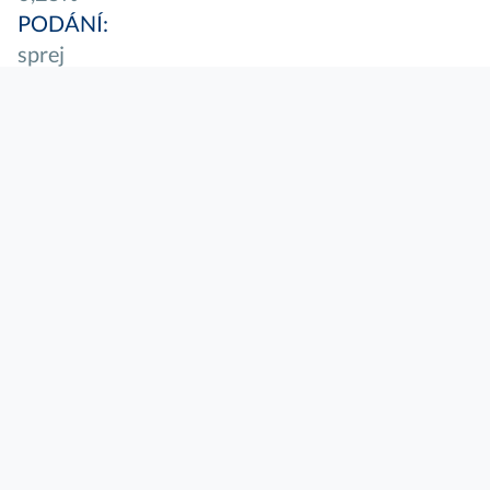
PODÁNÍ:
sprej
VELIKOST BALENÍ:
125 ml
Home
/
Nase zamereni
/
Produkty
/
Produkty fidia
/
HYALO4 SILVERSPRAY