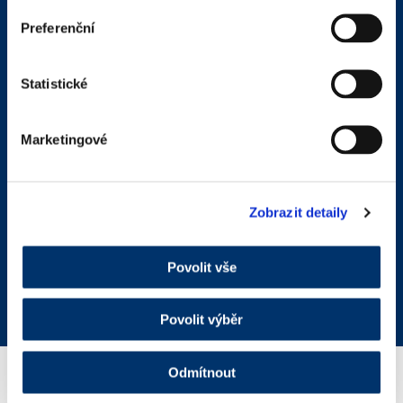
Preferenční
Statistické
Marketingové
Zobrazit detaily
Zadní
Zdravotnický prostředek
Povolit vše
HYALO4 SILVERSPRAY
Povolit výběr
Odmítnout