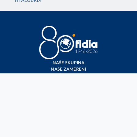
NAŠE SKUPINA
NAŠE ZAMĚŘENÍ
NAŠE INOVACE
NEWSROOM
POSKYTOVATELÉ ZDRAVOTNÍ PÉČE​​
MEDIA GALLERY
FARMAKOVIGILANCE
KONTAKTY
Sledujte nás