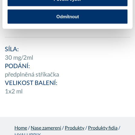
ÚČINNÁ LÁTKA:
Sodná sůl kyseliny hyaluronové
Odmítnout
(VHMW)
SÍLA:
30 mg/2ml
PODÁNÍ:
předplněná stříkačka
VELIKOST BALENÍ:
1x2 ml
Home
/
Nase zamereni
/
Produkty
/
Produkty fidia
/
HYALUBRIX