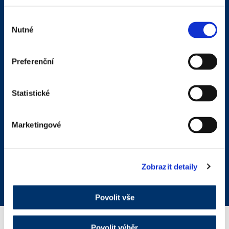
Výběr
Nutné
souhlasu
Preferenční
Statistické
Marketingové
Zadní
Zdravotnický prostředek
Zobrazit detaily
HYALUBRIX
Povolit vše
Povolit výběr